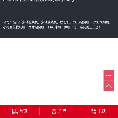
公司产品有：多轴缠绕机，多轴绕线机，模切机，CCD贴合机，CCD模切机，
小孔套位模切机、片才贴合机、 FPC冲切一体机，等一系列周边设备！
首页
产品
电话